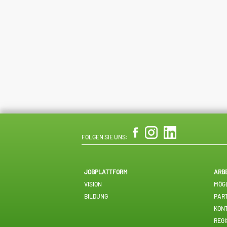
FOLGEN SIE UNS:
JOBPLATTFORM
ARB
VISION
MÖGL
BILDUNG
PAR
KON
REGI