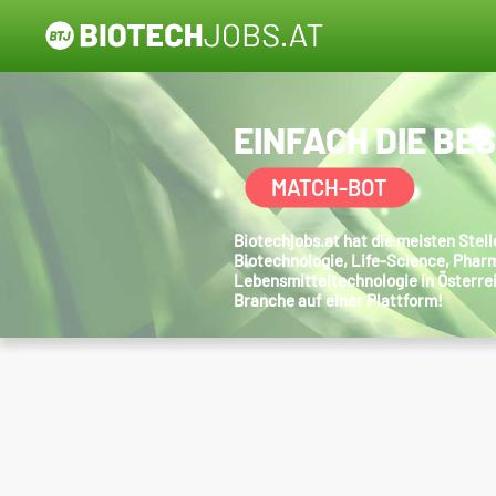
EINFACH DIE BE
MATCH-BOT
Biotechjobs.at hat die meisten Ste
Biotechnologie, Life-Science, Phar
Lebensmitteltechnologie in Österre
Branche auf einer Plattform!