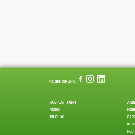
FOLGEN SIE UNS:
JOBPLATTFORM
ARB
VISION
MÖGL
BILDUNG
PAR
KON
REGI