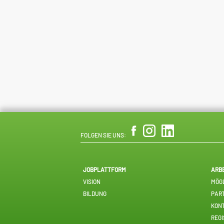
FOLGEN SIE UNS:
JOBPLATTFORM
ARB
VISION
MÖGL
BILDUNG
PAR
KON
REGI