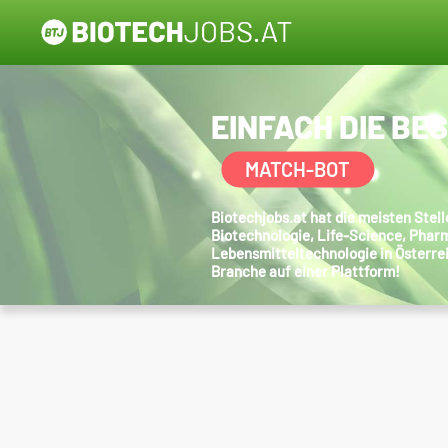
EINFACH DIE BE
MATCH-BOT
Biotechjobs.at hat die meisten Ste
Biotechnologie, Life-Science, Phar
Lebensmitteltechnologie in Österre
Branche auf einer Plattform!