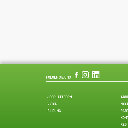
FOLGEN SIE UNS:
JOBPLATTFORM
ARB
VISION
MÖGL
BILDUNG
PAR
KON
REGI