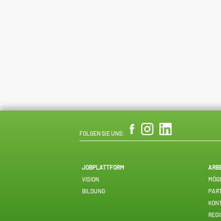
FOLGEN SIE UNS:
JOBPLATTFORM
ARB
VISION
MÖGL
BILDUNG
PAR
KON
REGI