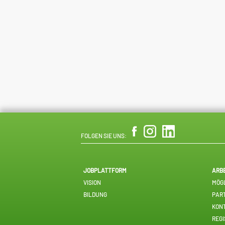
FOLGEN SIE UNS:
JOBPLATTFORM
ARB
VISION
MÖGL
BILDUNG
PAR
KON
REGI