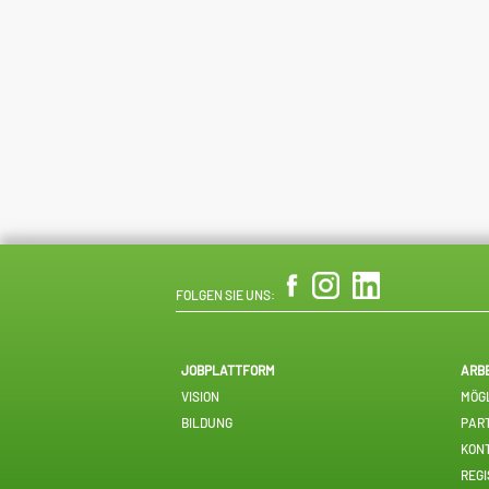
FOLGEN SIE UNS:
JOBPLATTFORM
ARB
VISION
MÖGL
BILDUNG
PAR
KON
REGI