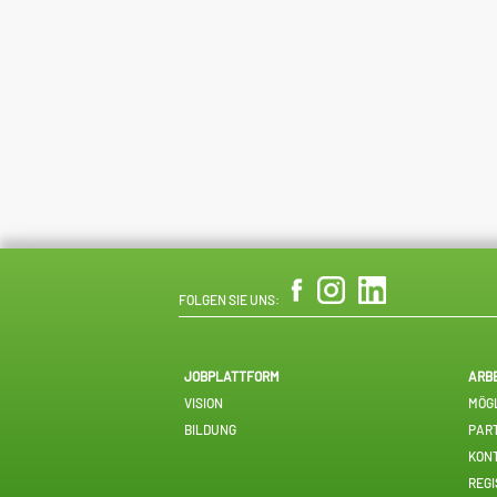
FOLGEN SIE UNS:
JOBPLATTFORM
ARB
VISION
MÖGL
BILDUNG
PAR
KON
REGI