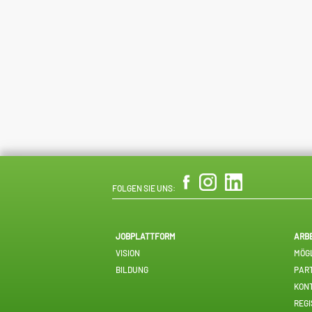
FOLGEN SIE UNS:
JOBPLATTFORM
ARB
VISION
MÖGL
BILDUNG
PAR
KON
REGI