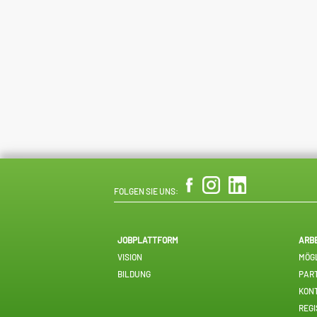
FOLGEN SIE UNS:
JOBPLATTFORM
ARB
VISION
MÖGL
BILDUNG
PAR
KON
REGI