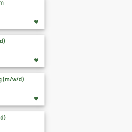
im
d)
ng (m/w/d)
/d)