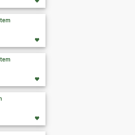
stem
stem
m