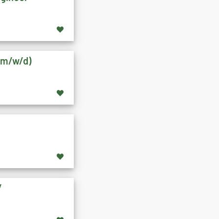
 (m/w/d)
/