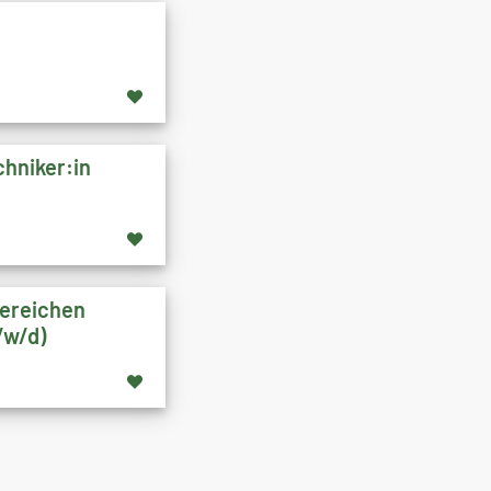
hniker:in
Bereichen
/w/d)