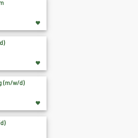
im
d)
ng (m/w/d)
/d)