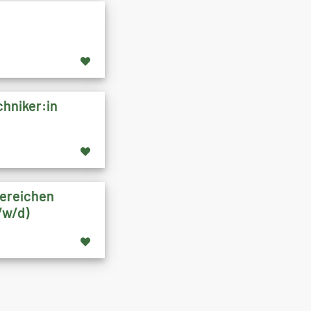
hniker:in
Bereichen
/w/d)