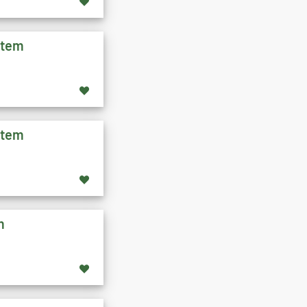
stem
stem
m