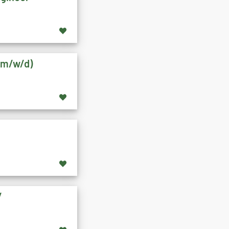
 (m/w/d)
/