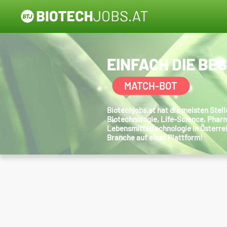
EINFACH DIE BE
MATCH-BOT
Biotechjobs.at hat die meisten Ste
Biotechnologie, Life-Science, Phar
Lebensmitteltechnologie in Österre
Branche auf einer Plattform!