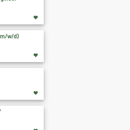
 (m/w/d)
/