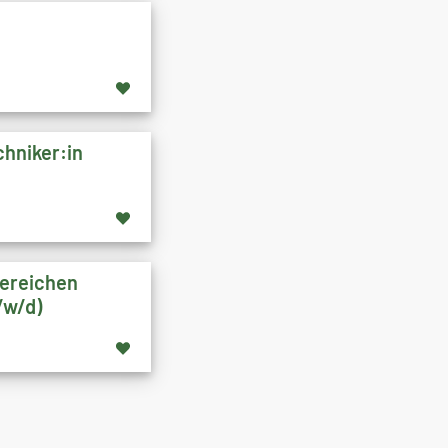
hniker:in
Bereichen
/w/d)