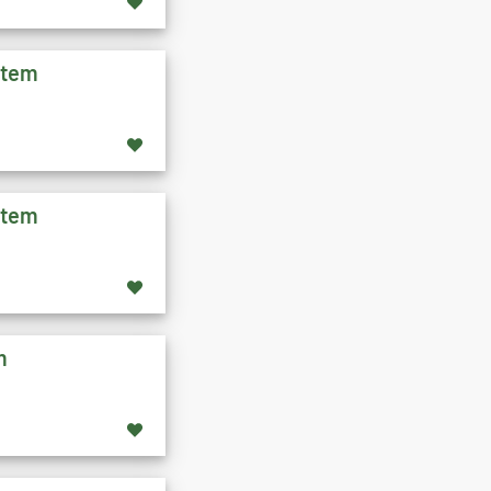
stem
stem
m