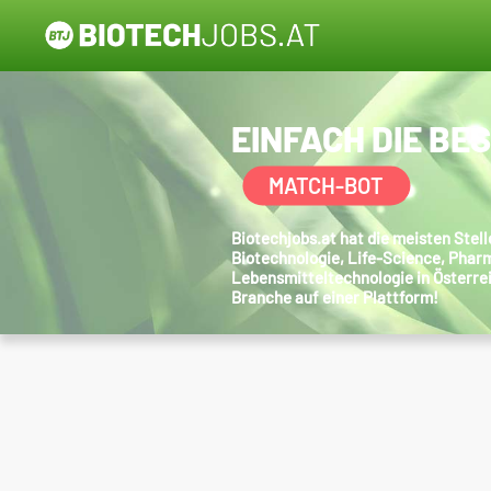
EINFACH DIE BE
MATCH-BOT
Biotechjobs.at hat die meisten Ste
Biotechnologie, Life-Science, Phar
Lebensmitteltechnologie in Österre
Branche auf einer Plattform!