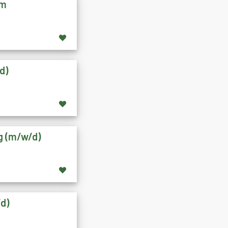
im
d)
ng (m/w/d)
/d)