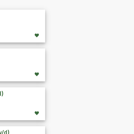
d)
w/d)